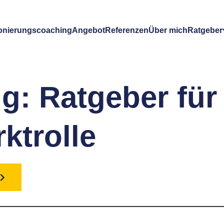
ionierungscoaching
Angebot
Referenzen
Über mich
Ratgeber
g: Ratgeber für 
rktrolle