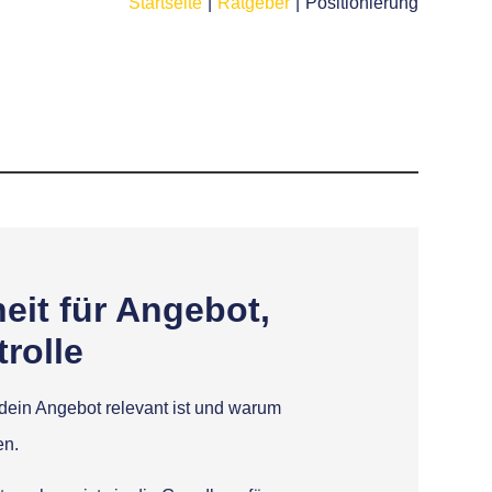
Startseite
Ratgeber
Positionierung
heit für Angebot,
rolle
n dein Angebot relevant ist und warum
en.