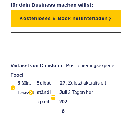
für dein Business machen willst:
Kostenloses E-Book herunterladen
Verfasst von
Christoph
Positionierungsexperte
Fogel
5 Min.
Selbst
27.
Zuletzt aktualisiert
Lesezeit
ständi
Juli
2 Tagen her
gkeit
202
6