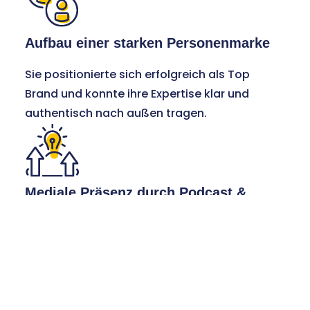
Aufbau einer starken Personenmarke
Sie positionierte sich erfolgreich als Top
Brand und konnte ihre Expertise klar und
authentisch nach außen tragen.
Mediale Präsenz durch Podcast &
LinkedIn
Ihr Podcast sowie ihre Präsenz auf LinkedIn
wurden zu den Schlüsseln, um ihre Stimme als
Sprecherin zu etablieren und Reichweite zu
erzielen.