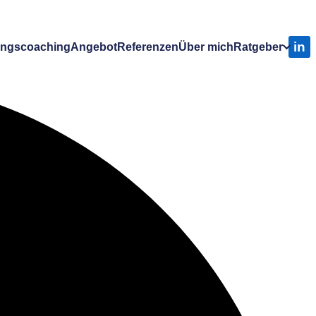
in
ungscoaching
Angebot
Referenzen
Über mich
Ratgeber