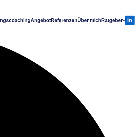
in
ungscoaching
Angebot
Referenzen
Über mich
Ratgeber